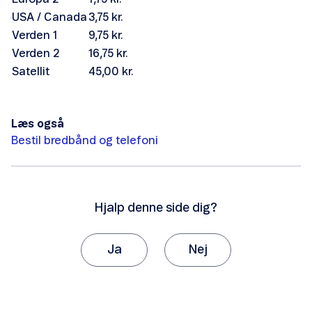
Dårlig eller ingen forbindelse
USA / Canada
3,75 kr.
Verden 1
9,75 kr.
Verden 2
16,75 kr.
Satellit
45,00 kr.
Opsig Telefoni
Læs også
Bestil bredbånd og telefoni
Hjalp denne side dig?
Services du altid har
Ja
Nej
Tak, fordi du giver os besked om det.
Vi vil sætte stor pris på, hvis du vil fortælle os
hvorfor, artiklen ikke hjalp dig.