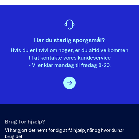
Det var ikke det, jeg ledte efter.
Der er ikke nok eksempler.
Har du stadig spørgsmål?
Informationen er svær at forstå.
Hvis du er i tvivl om noget, er du altid velkommen
Oplysningerne løser ikke mit problem.
til at kontakte vores kundeservice
Andet
- Vi er klar mandag til fredag 8-20.
Brug for hjælp?
Send
Vi har gjort det nemt for dig at få hjælp, når og hvor du har
brug det.