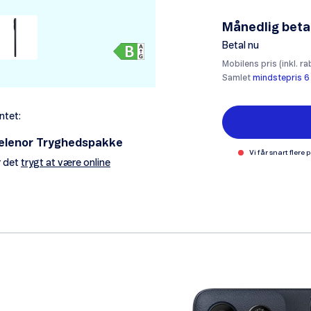
Månedlig beta
Betal nu
Mobilens pris (inkl. ra
Samlet
mindstepris 6
ntet:
elenor Tryghedspakke
Vi får snart flere 
 det
trygt at være online