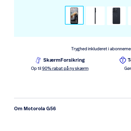
Tryghed inkluderet i abonneme
SkærmForsikring
T
Op til
90% rabat på ny skærm
Gør
Om Motorola G56