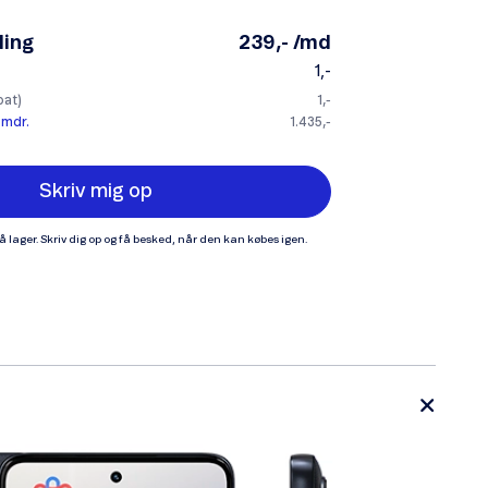
ling
239,- /md
1,-
bat)
1,-
 mdr.
1.435,-
Skriv mig op
på lager. Skriv dig op og få besked, når den kan købes igen.