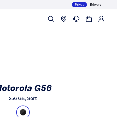
Privat
Erhverv
239,- /md
Skriv mig op
Mindstepris 6 mdr.: 1.435,-
otorola G56
256 GB, Sort