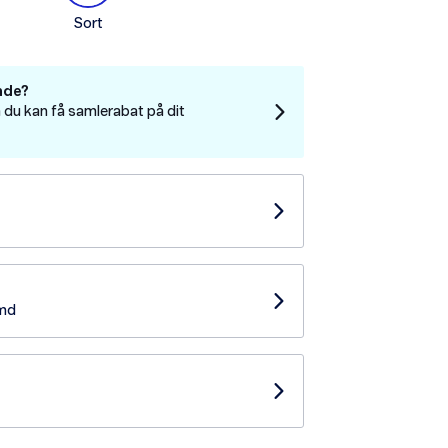
Sort
nde?
 du kan få samlerabat på dit
/md