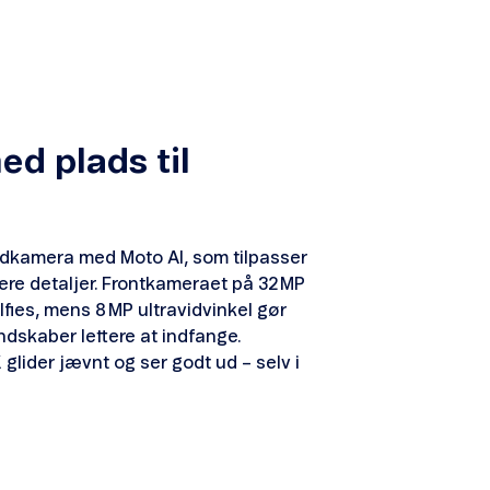
d plads til
edkamera med Moto AI, som tilpasser
lere detaljer. Frontkameraet på 32 MP
lfies, mens 8 MP ultravidvinkel gør
ndskaber lettere at indfange.
glider jævnt og ser godt ud – selv i