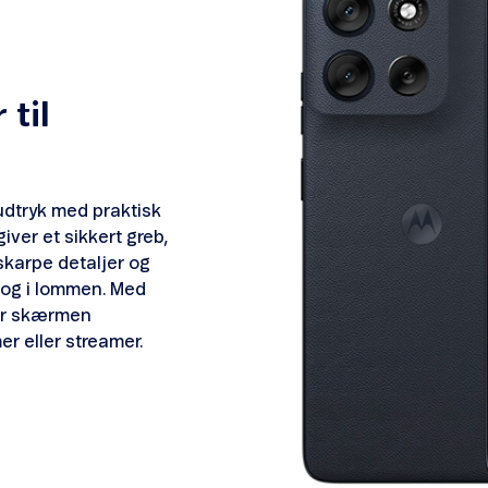
 til
udtryk med praktisk
iver et sikkert greb,
skarpe detaljer og
 og i lommen. Med
er skærmen
er eller streamer.