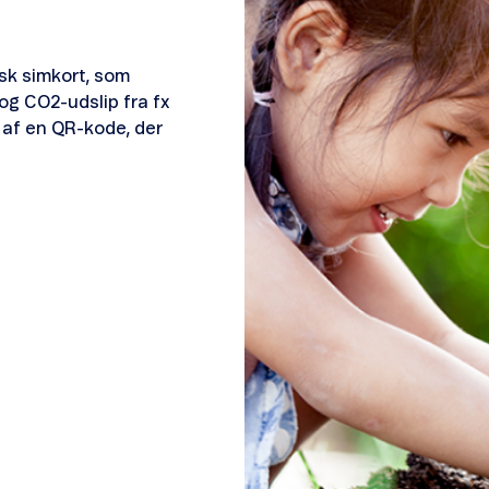
isk simkort, som
 og CO2-udslip fra fx
m af en QR-kode, der