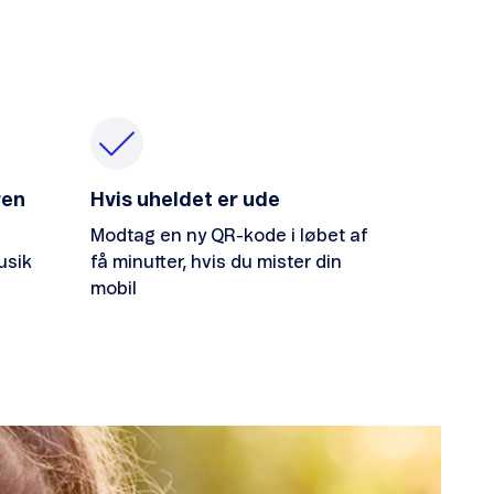
ren
Hvis uheldet er ude
u
Modtag en ny QR-kode i løbet af
usik
få minutter, hvis du mister din
mobil