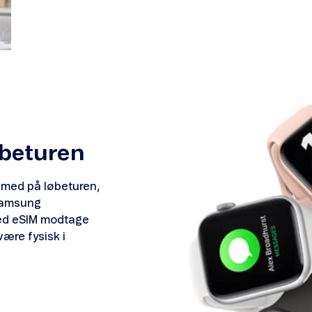
øbeturen
 med på løbeturen,
 Samsung
ed eSIM modtage
ære fysisk i