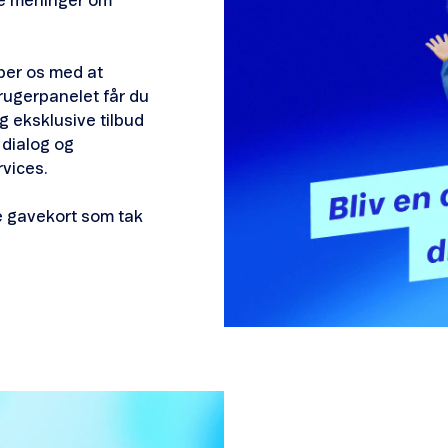
ne meninger om
lper os med at
rugerpanelet får du
g eksklusive tilbud
r dialog og
rvices.
e gavekort som tak