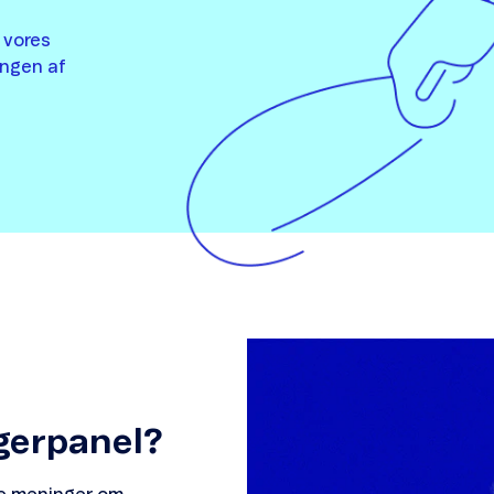
f vores
ingen af
gerpanel?