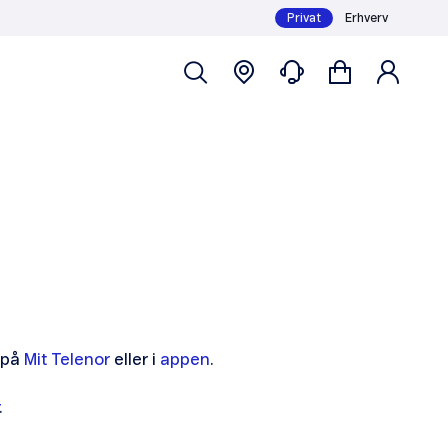
Privat
Erhverv
r på
Mit Telenor
eller i
appen
.
.