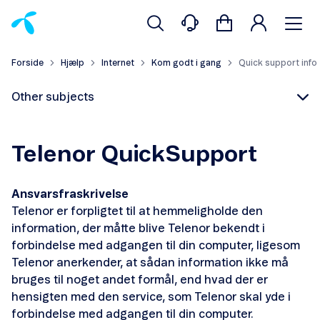
Forside
Hjælp
Internet
Kom godt i gang
Quick support info
Other subjects
Telenor QuickSupport
Ansvarsfraskrivelse
Telenor er forpligtet til at hemmeligholde den
information, der måtte blive Telenor bekendt i
Kaon AP2400
forbindelse med adgangen til din computer, ligesom
Telenor anerkender, at sådan information ikke må
Kaon DG2200/DG2400
bruges til noget andet formål, end hvad der er
hensigten med den service, som Telenor skal yde i
Kaon WiFi 6 Extender
forbindelse med adgangen til din computer.