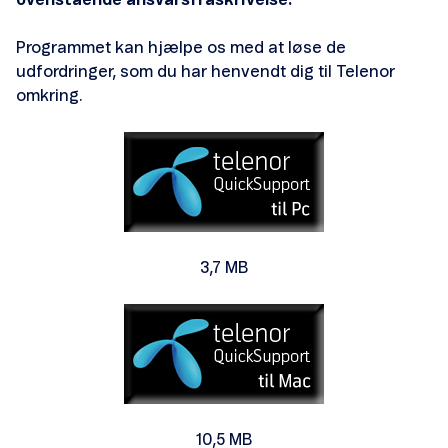
ovenstående ansvarsfraskrivelse.
Programmet kan hjælpe os med at løse de
Skift hastighed på dit internet
udfordringer, som du har henvendt dig til Telenor
omkring.
Skift internetudbyder til Telenor
Flytning af internet
Opsigelse af internetabonnement
3,7 MB
10,5 MB