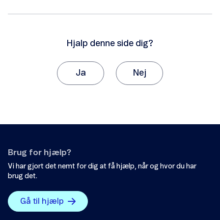
Hjalp denne side dig?
Ja
Nej
Tak, fordi du giver os besked om det.
Vi vil sætte stor pris på, hvis du vil fortælle os
hvorfor, artiklen ikke hjalp dig.
Det var ikke det, jeg ledte efter.
Brug for hjælp?
Der er ikke nok eksempler.
Vi har gjort det nemt for dig at få hjælp, når og hvor du har
brug det.
Informationen er svær at forstå.
Oplysningerne løser ikke mit problem.
Gå til hjælp