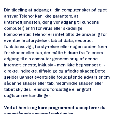
Huawei B311 4G
Din tildeling af adgang til din computer sker på eget
ansvar. Telenor kan ikke garantere, at
Kaon FA7550 5G
(internettjenesten, der giver adgang til kundens
computer) er fri for virus eller skadelige
Kaon FA7150 5G
komponenter. Telenor er i intet tilfælde ansvarlig for
eventuelle afbrydelser, tab af data, nedbrud,
SagemCom 5988D
funktionssvigt, forstyrrelser eller nogen anden form
for skader eller tab, der måtte hidrøre fra Telenors
Icotera r2701
adgang til din computer gennem brug af denne
internettjeneste, inklusiv - men ikke begrænset til -
Technicolor TG799 xtreme
direkte, indirekte, tilfældige og afledte skader. Dette
gælder uanset eventuelle forudgående advarsler om
Icotera i4882-70
sådanne skader eller tab, medmindre skaden eller
tabet skyldes Telenors forsætlige eller groft
Sagemcom 3890v3
uagtsomme handlinger.
Ved at hente og køre programmet accepterer du