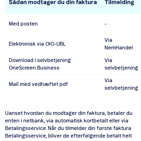
Sådan modtager du din faktura
Tilmelding
Gebyrer på din faktura
Du har betalt med mobilen
Med posten
-
Blankmedievederlag
Via
Elektronisk via OIO-UBL
NemHandel
Dine sidste fakturaer
Download i selvbetjening
Via
OneScreen Business
selvbetjening
Via
Mail med vedhæftet pdf
selvbetjening
Sådan kan du betale din faktura
Betalingsservice
Uanset hvordan du modtager din faktura, betaler du
enten i netbank, via automatisk kortbetalt eller via
Automatisk kortbetaling
Betalingsservice. Når du tilmelder din første faktura
Betalingsservice, bliver de efterfølgende betalt helt