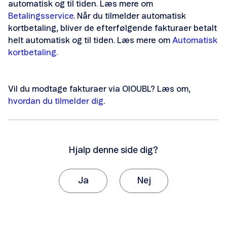
automatisk og til tiden. Læs mere om
Betalingsservice
. Når du tilmelder automatisk
kortbetaling, bliver de efterfølgende fakturaer betalt
helt automatisk og til tiden. Læs mere om
Automatisk
Info om service og 90-numre
kortbetaling
.
Priser og vilkår
Vil du modtage fakturaer via OIOUBL? Læs om,
hvordan du tilmelder dig
.
Hjalp denne side dig?
Ja
Nej
Tak, fordi du giver os besked om det.
Vi vil sætte stor pris på, hvis du vil fortælle os
hvorfor, artiklen ikke hjalp dig.