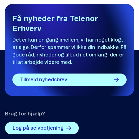
Det var ikke det, jeg ledte efter.
Få nyheder fra Telenor
Erhverv
Der er ikke nok eksempler.
Det er kun en gang imellem, vi har noget klogt
Informationen er svær at forstå.
at sige. Derfor spammer vi ikke din indbakke. Få
Oplysningerne løser ikke mit problem.
gode råd, nyheder og tilbud i et omfang, der er
til at arbejde videre med.
Andet
Tilmeld nyhedsbrev
Brug for hjælp?
Send
Log på selvbetjening