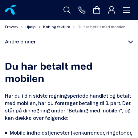
Erhverv
Hjælp
Køb og faktura
Du har betalt med mobilen
Andre emner
Du har betalt med
mobilen
Din første faktura
Har du i din sidste regningsperiode handlet og betalt
Sådan kan du modtage din faktura
med mobilen, har du foretaget betaling til 3. part. Det
står på din regning under "Betaling med mobilen", og
Faktura med posten
kan dække over følgende:
Hjælp til elektronisk faktura (OIOUBL)
Mobile indholdstjenester (konkurrencer, ringetoner,