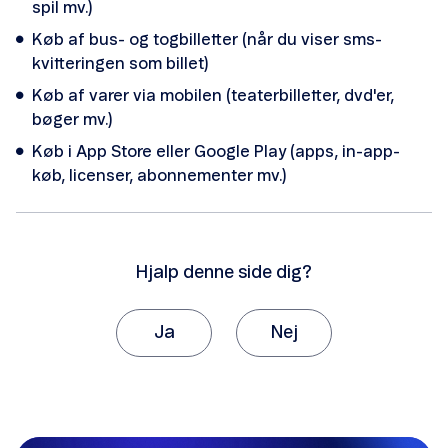
spil mv.)
Gebyrer på din faktura
Køb af bus- og togbilletter (når du viser sms-
kvitteringen som billet)
Du har betalt med mobilen
Køb af varer via mobilen (teaterbilletter, dvd'er,
Blankmedievederlag
bøger mv.)
Køb i App Store eller Google Play (apps, in-app-
Dine sidste fakturaer
køb, licenser, abonnementer mv.)
Hjalp denne side dig?
Sådan kan du betale din faktura
Ja
Nej
Betalingsservice
Tak, fordi du giver os besked om det.
Vi vil sætte stor pris på, hvis du vil fortælle os
Automatisk kortbetaling
hvorfor, artiklen ikke hjalp dig.