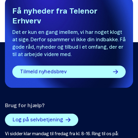
Det var ikke det, jeg ledte efter.
Få nyheder fra Telenor
Erhverv
Der er ikke nok eksempler.
Info om service og 90-numre
Det er kun en gang imellem, vi har noget klogt
Informationen er svær at forstå.
at sige. Derfor spammer vi ikke din indbakke. Få
Oplysningerne løser ikke mit problem.
Priser og vilkår
gode råd, nyheder og tilbud i et omfang, der er
til at arbejde videre med.
Andet
Tilmeld nyhedsbrev
Brug for hjælp?
Send
Log på selvbetjening
Vi sidder klar mandag til fredag fra kl. 8-16. Ring til os på: