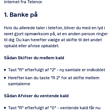
internet fra Telenor.
Sådan kommer du godt i gang
1. Banke på
Hvis du allerede taler i telefon, bliver du med en lyd i
røret gjort opmærksom på, at en anden person ringer
til dig. Du kan herefter vælge at skifte til det andet
Opsig abonnement
opkald eller afvise opkaldet.
Sådan Skifter du mellem kald
Tast "R" efterfulgt af "2" - ny samtale er indkoblet
Udlandspriser
Herefter kan du taste "R 2" for at skifte mellem
samtalerne
Sådan Afviser du ventende kald
Tast "R" efterfulgt af "0" - ventende kald får nu