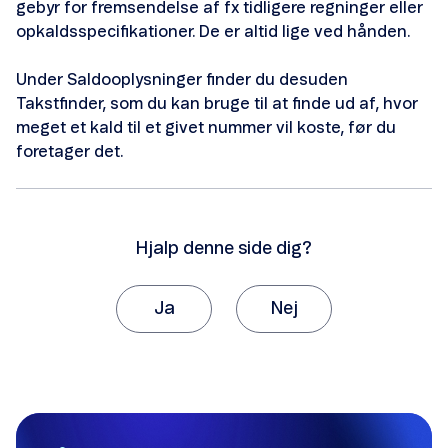
gebyr for fremsendelse af fx tidligere regninger eller
opkaldsspecifikationer. De er altid lige ved hånden.
Under Saldooplysninger finder du desuden
Takstfinder, som du kan bruge til at finde ud af, hvor
meget et kald til et givet nummer vil koste, før du
foretager det.
Hjalp denne side dig?
Ja
Nej
Tak, fordi du giver os besked om det.
Vi vil sætte stor pris på, hvis du vil fortælle os
hvorfor, artiklen ikke hjalp dig.