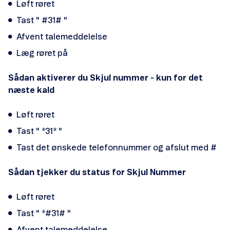
Løft røret
Tast " #31# "
Afvent talemeddelelse
Læg røret på
Sådan aktiverer du Skjul nummer - kun for det
næste kald
Løft røret
Tast " *31* "
Tast det ønskede telefonnummer og afslut med #
Sådan tjekker du status for Skjul Nummer
Løft røret
Tast " *#31# "