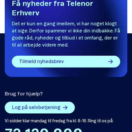
Det var ikke det, jeg ledte efter.
Få nyheder fra Telenor
Erhverv
Der er ikke nok eksempler.
Det er kun en gang imellem, vi har noget klogt
Informationen er svær at forstå.
at sige. Derfor spammer vi ikke din indbakke. Få
Oplysningerne løser ikke mit problem.
gode råd, nyheder og tilbud i et omfang, der er
til at arbejde videre med.
Andet
Tilmeld nyhedsbrev
Brug for hjælp?
Send
Log på selvbetjening
Vi sidder klar mandag til fredag fra kl. 8-16. Ring til os på: