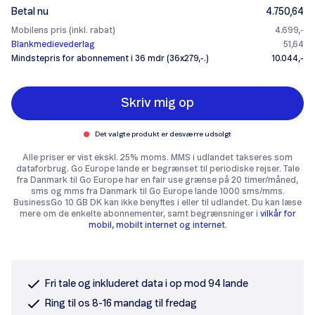
Betal nu
4.750,64
Mobilens pris (inkl. rabat)
4.699,-
Blankmedievederlag
51,64
Mindstepris for abonnement i 36 mdr (36x279,-.)
10.044,-
Skriv mig op
Det valgte produkt er desværre udsolgt
Alle priser er vist ekskl. 25% moms. MMS i udlandet takseres som
dataforbrug. Go Europe lande er begrænset til periodiske rejser. Tale
fra Danmark til Go Europe har en fair use grænse på 20 timer/måned,
sms og mms fra Danmark til Go Europe lande 1000 sms/mms.
BusinessGo 10 GB DK kan ikke benyttes i eller til udlandet. Du kan læse
mere om de enkelte abonnementer, samt begrænsninger i
vilkår for
mobil, mobilt internet og internet
.
Fri tale og inkluderet data i op mod 94 lande
Ring til os 8-16 mandag til fredag