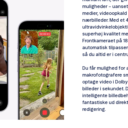
muligheder – uanset 
medier, videoopkald 
nærbilleder. Med et
ultravidvinkelobjekti
superhøj kvalitet me
Frontkameraet på 18
automatisk tilpasser
så du altid er i cent
Du får mulighed for 
makrofotografere sm
optage video i Dolby 
billeder i sekundet. 
intelligente billedbeh
fantastiske ud direk
redigering.