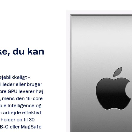
ke, du kan
jeblikkeligt –
lleder eller bruger
ore GPU leverer høj
t, mens den 16-core
ple Intelligence og
n arbejde effektivt
holder op til 30
SB-C eller MagSafe