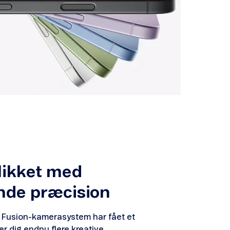
likket med
nde præcision
e Fusion-kamerasystem har fået et
er dig endnu flere kreative