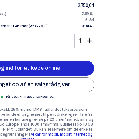
2.750,64
bat)
2.699,-
51,64
ement i 36 mdr (36x279,-.)
10.044,-
g ind for at købe online
inget op af en salgsrådgiver
På lager. Fri fragt til pakkeshop.
st ekskl. 25% moms. MMS i udlandet takseres som
e lande er begrænset til periodiske rejser. Tale fra
e har en fair use grænse på 20 timer/måned, sms og
 Go Europe lande 1000 sms/mms. BusinessGo 10 GB
i eller til udlandet. Du kan læse mere om de enkelte
 begrænsninger i
vilkår for mobil, mobilt internet og