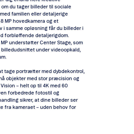
om du tager billeder til sociale
med familien eller detaljerige
 48 MP hovedkamera og et
v i samme opløsning får du billeder i
d forbløffende detaljerigdom.
 MP understøtter Center Stage, som
 billedudsnittet under videoopkald,
rum.
at tage portrætter med dybdekontrol,
å objekter med stor præcision og
Vision – helt op til 4K med 60
Den forbedrede fotostil og
andling sikrer, at dine billeder ser
te fra kameraet – uden behov for