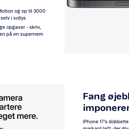
tion og op til 3000
selv i sollys
ge opgaver - skriv,
nden på en supernem
Fang øjeb
imponere
iPhone 17’s dobbelt
markant løft, der giv