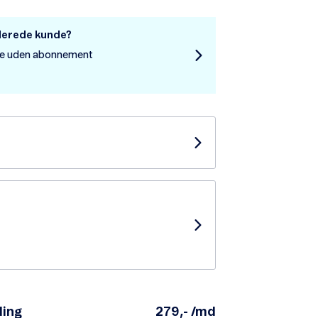
llerede kunde?
re uden abonnement
ling
279,- /md