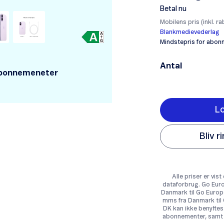
Betal nu
Mobilens pris (inkl. ra
Blankmedievederlag
Mindstepris for abonn
Antal
 abonnemeneter
Lo
Bliv r
Alle priser er vi
dataforbrug. Go Europ
Danmark til Go Europ
mms fra Danmark til
DK kan ikke benyttes 
abonnementer, samt