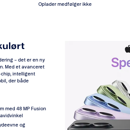
Oplader medfølger ikke
kulørt
ering – det er en ny
n. Med et avanceret
hip, intelligent
bil, der både
em med 48 MP Fusion
­vid­vinkel
 ydeevne og