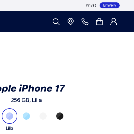
Privat
Erhverv
279,- /md
Login
Abonnement i 36 mdr (36x279,-) 10.044,-
ple iPhone 17
256 GB, Lilla
Lilla