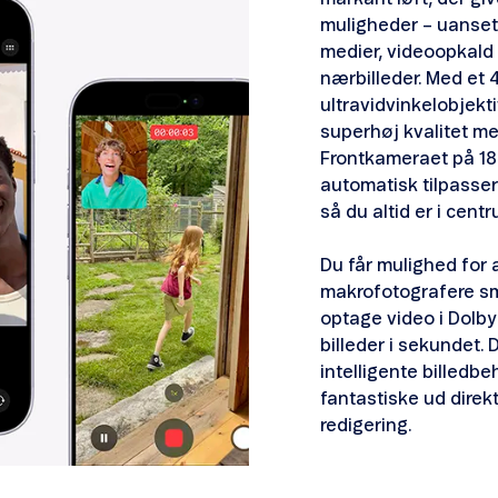
muligheder – uanset 
medier, videoopkald 
nærbilleder. Med et
ultravidvinkelobjekti
superhøj kvalitet me
Frontkameraet på 18
automatisk tilpasser
så du altid er i cent
Du får mulighed for 
makrofotografere sm
optage video i Dolby 
billeder i sekundet. 
intelligente billedbeh
fantastiske ud direk
redigering.