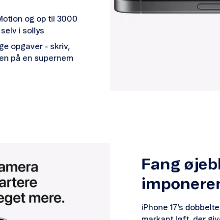
tion og op til 3000
selv i sollys
ge opgaver - skriv,
nden på en supernem
Fang øjeb
imponere
iPhone 17’s dobbelt
markant løft, der giv