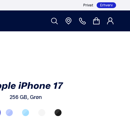
Privat
Erhverv
279,- /md
Login
Abonnement i 36 mdr (36x279,-) 10.044,-
ple iPhone 17
256 GB, Grøn