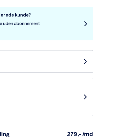
llerede kunde?
re uden abonnement
ling
279,- /md