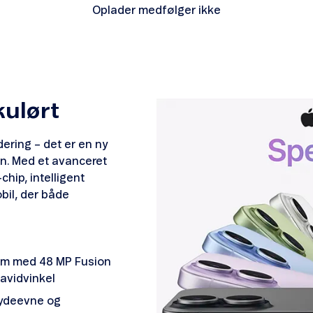
Oplader medfølger ikke
kulørt
ering – det er en ny
n. Med et avanceret
hip, intelligent
bil, der både
em med 48 MP Fusion
­vid­vinkel
 ydeevne og