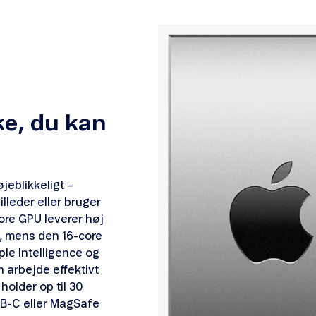
ke, du kan
jeblikkeligt –
lleder eller bruger
ore GPU leverer høj
t, mens den 16-core
ple Intelligence og
n arbejde effektivt
holder op til 30
SB-C eller MagSafe