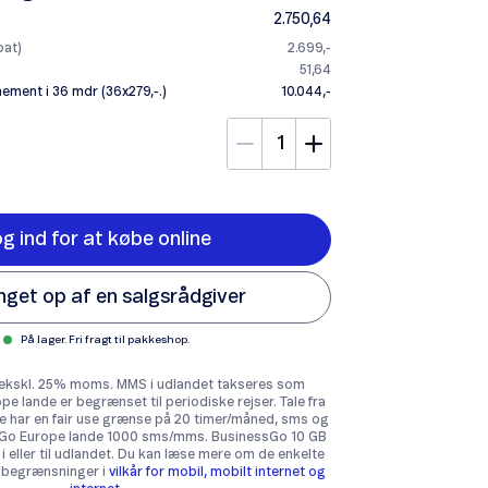
2.750,64
bat)
2.699,-
51,64
ement i 36 mdr (36x279,-.)
10.044,-
g ind for at købe online
inget op af en salgsrådgiver
På lager. Fri fragt til pakkeshop.
st ekskl. 25% moms. MMS i udlandet takseres som
e lande er begrænset til periodiske rejser. Tale fra
e har en fair use grænse på 20 timer/måned, sms og
 Go Europe lande 1000 sms/mms. BusinessGo 10 GB
i eller til udlandet. Du kan læse mere om de enkelte
 begrænsninger i
vilkår for mobil, mobilt internet og