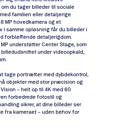
om du tager billeder til sociale
med familien eller detaljerige
 48 MP hovedkamera og et
v i samme opløsning får du billeder i
d forbløffende detaljerigdom.
 MP understøtter Center Stage, som
 billedudsnittet under videoopkald,
rum.
at tage portrætter med dybdekontrol,
å objekter med stor præcision og
Vision – helt op til 4K med 60
Den forbedrede fotostil og
andling sikrer, at dine billeder ser
te fra kameraet – uden behov for