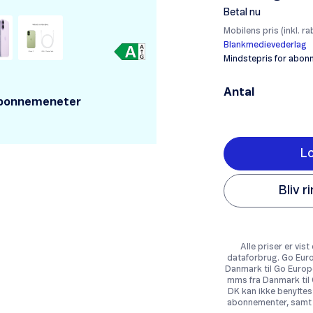
Betal nu
Mobilens pris (inkl. ra
Blankmedievederlag
Mindstepris for abonn
Antal
 abonnemeneter
Lo
Bliv r
Alle priser er vi
dataforbrug. Go Europ
Danmark til Go Europ
mms fra Danmark til
DK kan ikke benyttes 
abonnementer, samt