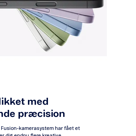
likket med
nde præcision
e Fusion-kamerasystem har fået et
er dig endnu flere kreative