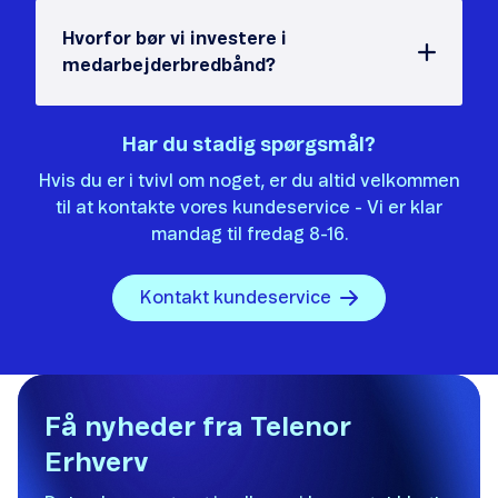
Hvorfor bør vi investere i
medarbejderbredbånd?
Har du stadig spørgsmål?
Hvis du er i tvivl om noget, er du altid velkommen
til at kontakte vores kundeservice - Vi er klar
mandag til fredag 8-16.
Kontakt kundeservice
Få nyheder fra Telenor
Erhverv