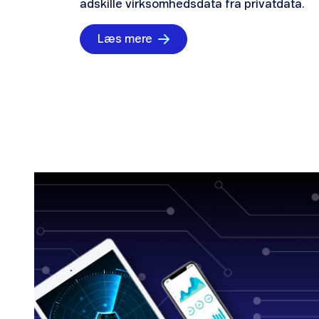
adskille virksomhedsdata fra privatdata.
Læs mere