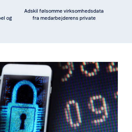
s
Adskil følsomme virksomhedsdata
el og
fra medarbejderens private