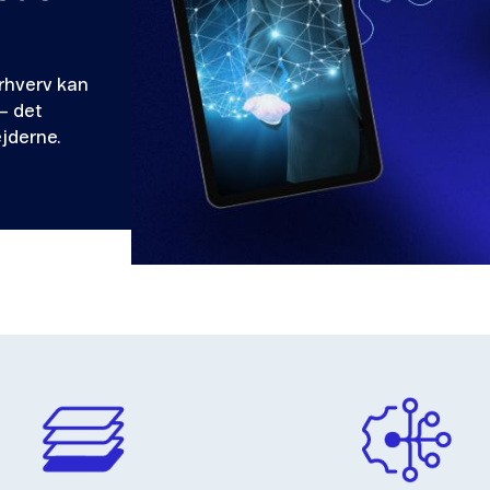
rhverv kan
– det
jderne.