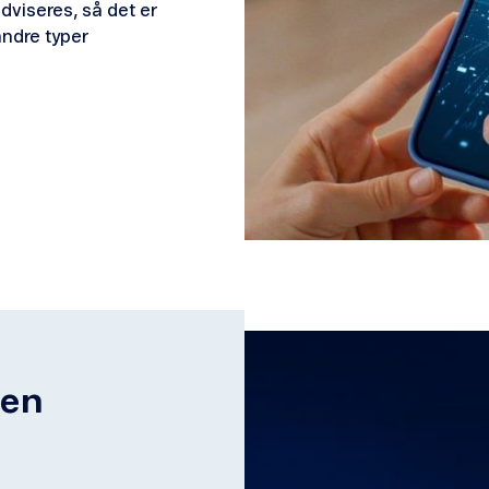
dviseres, så det er
andre typer
 en