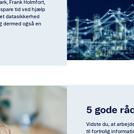
rk, Frank Holmfort,
spare tid ved hjælp
ret datasikkerhed
og dermed også en
5 gode råd
Vidste du, at arbej
til fortrolig informat