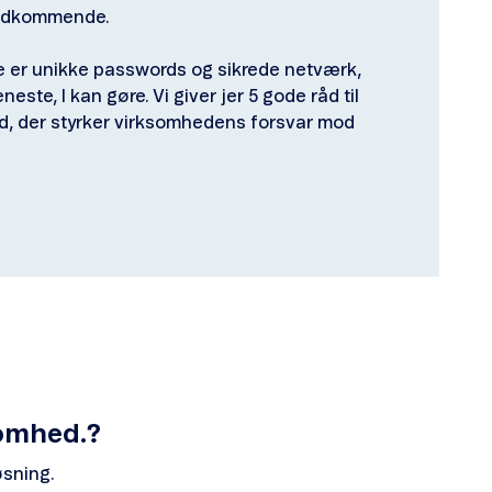
vedkommende.
te er unikke passwords og sikrede netværk,
este, I kan gøre. Vi giver jer 5 gode råd til
d, der styrker virksomhedens forsvar mod
somhed.?
øsning.