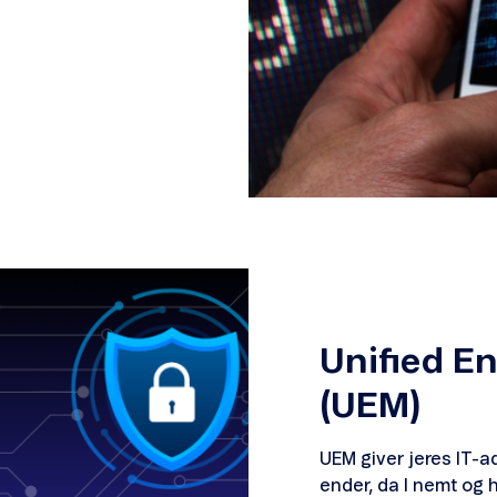
Unified E
(UEM)
UEM giver jeres IT-a
ender, da I nemt og h