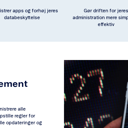
strer apps og forhøj jeres
Gør driften for jere
databeskyttelse
administration mere simp
effektiv
gement
strere alle
stille regler for
le opdateringer og