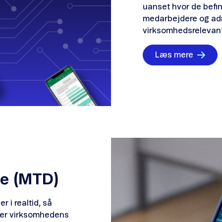
uanset hvor de befi
medarbejdere og admi
virksomhedsrelevant
Læs mere
ce (MTD)
i realtid, så
mer virksomhedens