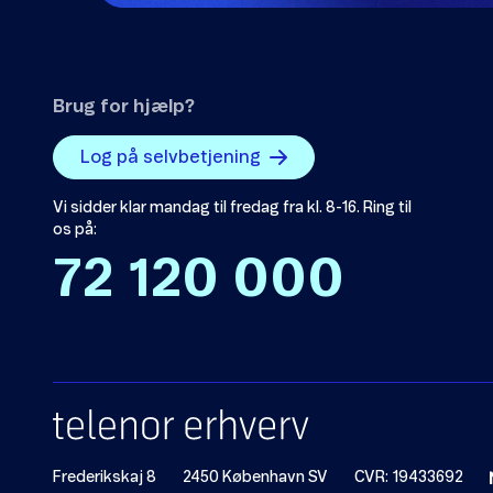
Brug for hjælp?
Log på selvbetjening
Vi sidder klar mandag til fredag fra kl. 8-16. Ring til
os på:
72 120 000
Frederikskaj 8
2450 København SV
CVR: 19433692