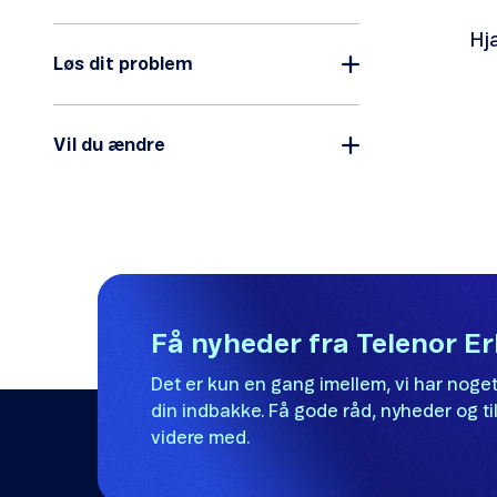
Hj
Løs dit problem
Ta
Vi 
Vil du ændre
Få nyheder fra Telenor E
Det er kun en gang imellem, vi har noget
din indbakke. Få gode råd, nyheder og til
videre med.