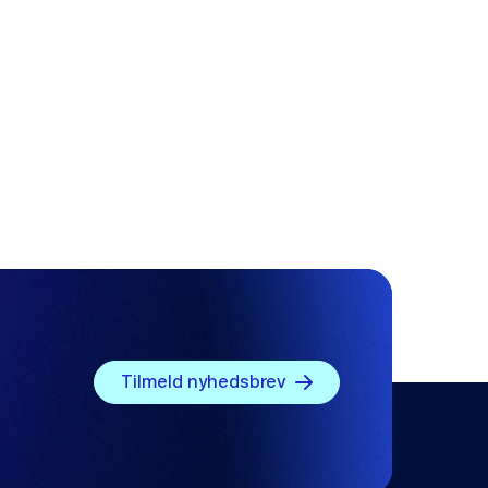
n ikke hjalp dig.
Tilmeld nyhedsbrev