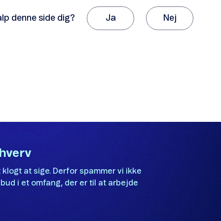
alp denne side dig?
Ja
Nej
k, fordi du giver os besked om det.
vil sætte stor pris på, hvis du vil fortælle os hvorfor, artikle
Det var ikke det, jeg ledte efter.
Der er ikke nok eksempler.
Informationen er svær at forstå.
Oplysningerne løser ikke mit problem.
rhverv
Andet
 klogt at sige. Derfor spammer vi ikke
bud i et omfang, der er til at arbejde