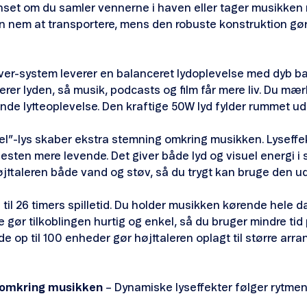
set om du samler vennerne i haven eller tager musikken m
 nem at transportere, mens den robuste konstruktion gør 
er-system leverer en balanceret lydoplevelse med dyb bas
rer lyden, så musik, podcasts og film får mere liv. Du mær
de lytteoplevelse. Den kraftige 50W lyd fylder rummet ud
el”-lys skaber ekstra stemning omkring musikken. Lyseffe
esten mere levende. Det giver både lyd og visuel energi 
 højttaleren både vand og støv, så du trygt kan bruge den 
p til 26 timers spilletid. Du holder musikken kørende hele 
 gør tilkoblingen hurtig og enkel, så du bruger mindre ti
de op til 100 enheder gør højttaleren oplagt til større ar
 omkring musikken
– Dynamiske lyseffekter følger rytme