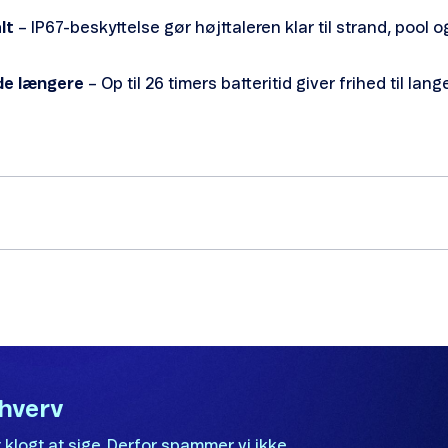
lt
– IP67-beskyttelse gør højttaleren klar til strand, pool
de længere
– Op til 26 timers batteritid giver frihed til la
rhverv
 klogt at sige. Derfor spammer vi ikke