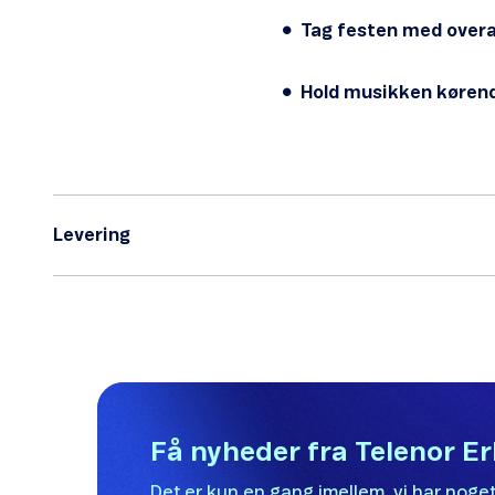
Tag festen med overa
Hold musikken køren
Levering
Få nyheder fra Telenor E
Det er kun en gang imellem, vi har noget