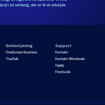
bud i et omfang, der er til at arbejde
Selvbetjening
Support
OneScreen Business
Kontakt
TrueTalk
Kontakt Wholesale
Hjælp
Find butik