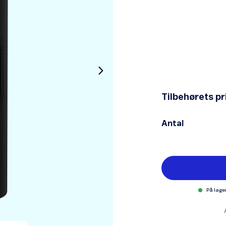
Tilbehørets pr
Antal
På lager