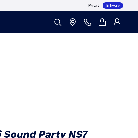
Privat
Erhverv
Læg i kurv
719,20
 Sound Party NS7