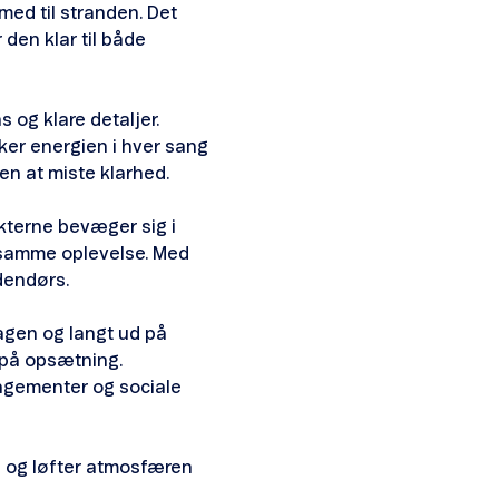
ed til stranden. Det
den klar til både
 og klare detaljer.
ker energien i hver sang
en at miste klarhed.
kterne bevæger sig i
i samme oplevelse. Med
udendørs.
dagen og langt ud på
d på opsætning.
rangementer og sociale
n og løfter atmosfæren