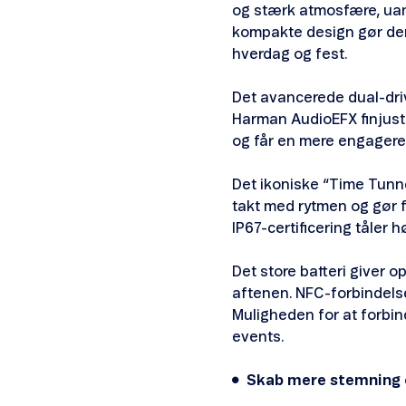
og stærk atmosfære, uan
kompakte design gør den
hverdag og fest.
Det avancerede dual-driv
Harman AudioEFX finjuste
og får en mere engageren
Det ikoniske “Time Tunn
takt med rytmen og gør f
IP67-certificering tåler
Det store batteri giver o
aftenen. NFC-forbindelse
Muligheden for at forbin
events.
Skab mere stemning