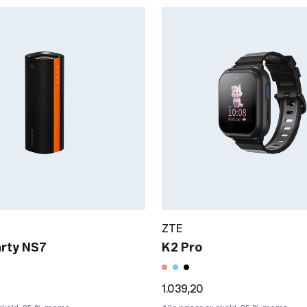
ZTE
rty NS7
K2 Pro
1.039,20