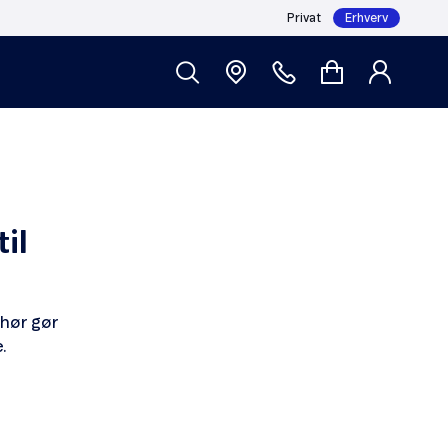
Privat
Erhverv
il
ehør gør
.