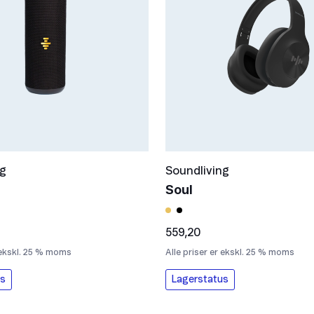
ng
Soundliving
Soul
559,20
r ekskl. 25 % moms
Alle priser er ekskl. 25 % moms
us
Lagerstatus