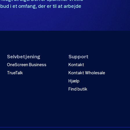
bud i et omfang, der er til at arbejde
Selvbetjening
Support
OneScreen Business
Kontakt
TrueTalk
Kontakt Wholesale
Hjælp
Find butik