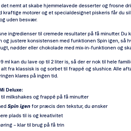
 det nemt at skabe hjemmelavede desserter og frosne dri
 kraftige motorer og et specialdesignet piskeris får du sil
 og uden besvær.
ne ingredienser til cremede resultater på få minutter. Du
n og justere konsistensen med funktionen Spin igen, så hv
frugt, nødder eller chokolade med mix-in-funktionen og sk
l kan du lave op til 2 liter is, så der er nok til hele fami
t fra klassisk is og sorbet til frappé og slushice. Alle aft
ngen klares på ingen tid.
Mi Deluxe:
t til milkshakes og frappé på få minutter
med
Spin igen
for præcis den tekstur, du ønsker
e plads til is og kreativitet
ing – klar til brug på få trin