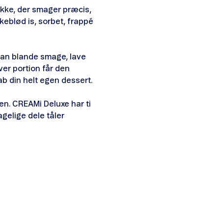
kke, der smager præcis,
keblød is, sorbet, frappé
 kan blande smage, lave
er portion får den
ab din helt egen dessert.
lien. CREAMi Deluxe har ti
agelige dele tåler