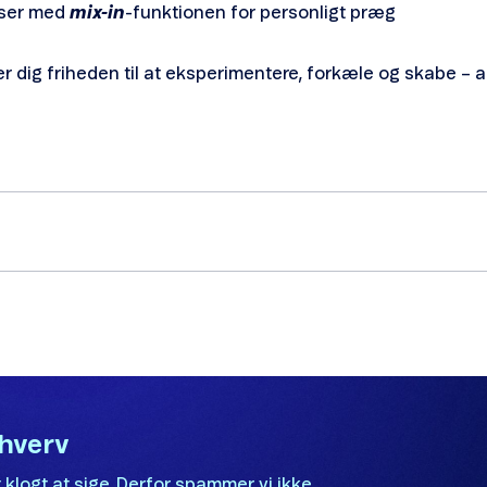
nser med
mix-in
-funktionen for personligt præg
r dig friheden til at eksperimentere, forkæle og skabe – a
rhverv
 klogt at sige. Derfor spammer vi ikke