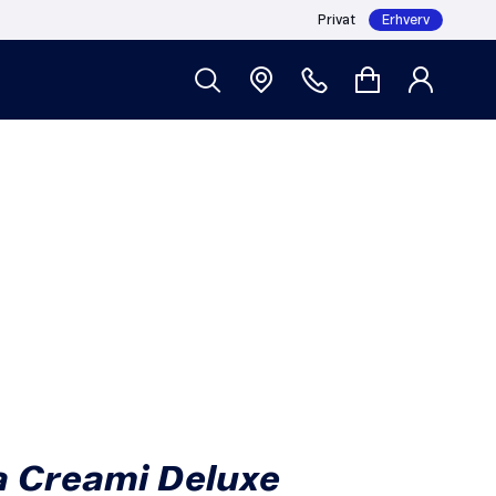
Privat
Erhverv
Læg i kurv
1.759,20
a Creami Deluxe