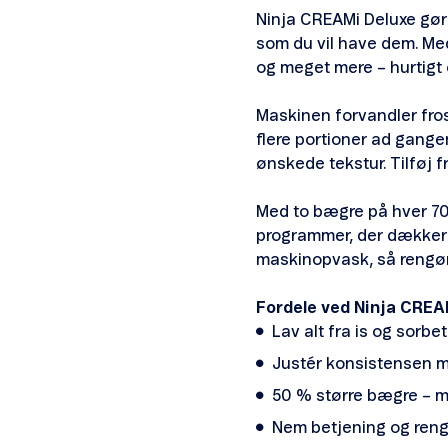
Ninja CREAMi Deluxe gør
som du vil have dem. Med
og meget mere – hurtigt
Maskinen forvandler fros
flere portioner ad gange
ønskede tekstur. Tilføj 
Med to bægre på hver 709 m
programmer, der dækker al
maskinopvask, så rengøri
Fordele ved Ninja CREA
Lav alt fra is og sorbe
Justér konsistensen 
50 % større bægre – mer
Nem betjening og rengør