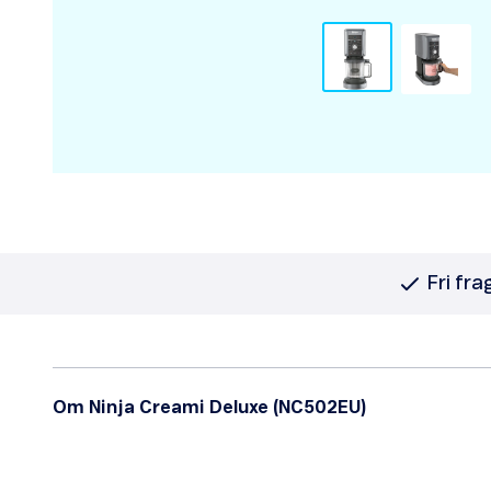
Fri fra
Om Ninja Creami Deluxe (NC502EU)