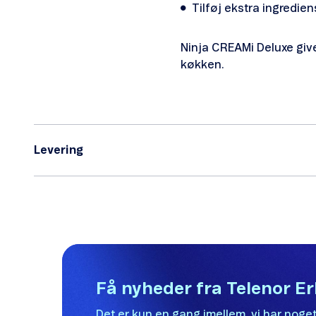
Tilføj ekstra ingredie
Ninja CREAMi Deluxe give
køkken.
Levering
Få nyheder fra Telenor E
Det er kun en gang imellem, vi har noget