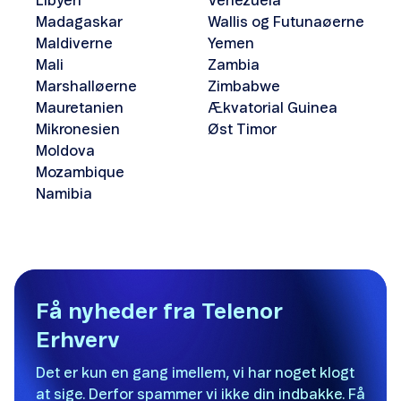
Libyen
Venezuela
Madagaskar
Wallis og Futunaøerne
Maldiverne
Yemen
Mali
Zambia
Marshalløerne
Zimbabwe
Mauretanien
Ækvatorial Guinea
Mikronesien
Øst Timor
Moldova
Mozambique
Namibia
Få nyheder fra Telenor
Erhverv
Det er kun en gang imellem, vi har noget klogt
at sige. Derfor spammer vi ikke din indbakke. Få