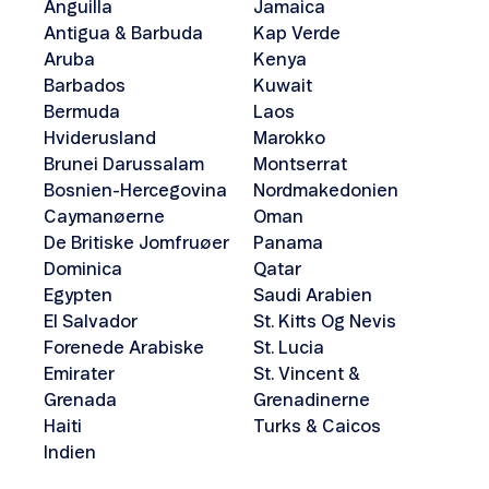
Anguilla
Jamaica
Antigua & Barbuda
Kap Verde
Aruba
Kenya
Barbados
Kuwait
Bermuda
Laos
Hviderusland
Marokko
Brunei Darussalam
Montserrat
Bosnien-Hercegovina
Nordmakedonien
Caymanøerne
Oman
De Britiske Jomfruøer
Panama
Dominica
Qatar
Egypten
Saudi Arabien
El Salvador
St. Kitts Og Nevis
Forenede Arabiske
St. Lucia
Emirater
St. Vincent &
Grenada
Grenadinerne
Haiti
Turks & Caicos
Indien