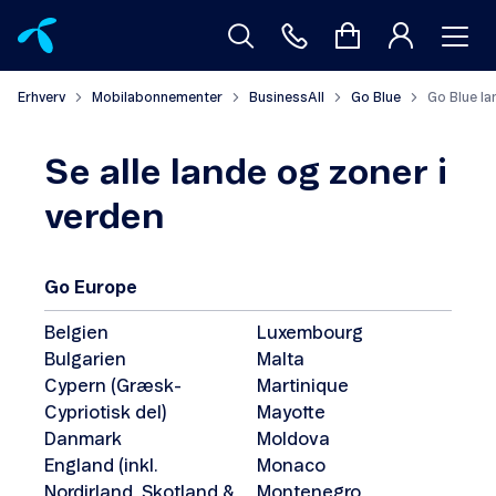
Erhverv
Mobilabonnementer
BusinessAll
Go Blue
Go Blue la
Se alle lande og zoner i
verden
Go Europe
Belgien
Luxembourg
Bulgarien
Malta
Cypern (Græsk-
Martinique
Cypriotisk del)
Mayotte
Danmark
Moldova
England (inkl.
Monaco
Nordirland, Skotland &
Montenegro