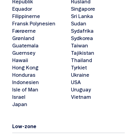
Republik
Rusland
Equador
Singapore
Filippinerne
Sri Lanka
Fransk Polynesien
Sudan
Færøerne
Sydafrika
Grønland
Sydkorea
Guatemala
Taiwan
Guernsey
Tajikistan
Hawaii
Thailand
Hong Kong
Tyrkiet
Honduras
Ukraine
Indonesien
USA
Isle of Man
Uruguay
Israel
Vietnam
Japan
Low-zone