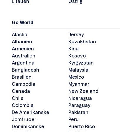
Litauen
Østrig
Go World
Alaska
Jersey
Albanien
Kazakhstan
Armenien
Kina
Australien
Kosovo
Argentina
Kyrgyzstan
Bangladesh
Malaysia
Brasilien
Mexico
Cambodia
Myanmar
Canada
New Zealand
Chile
Nicaragua
Colombia
Paraguay
De Amerikanske
Pakistan
Jomfruøer
Peru
Dominikanske
Puerto Rico