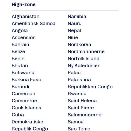
High-zone
Afghanistan
Namibia
Amerikansk Samoa
Nauru
Angola
Nepal
Ascension
Niue
Bahrain
Nordkorea
Belize
Nordmarianerne
Benin
Norfolk Island
Bhutan
Ny Kaledonien
Botswana
Palau
Burkina Faso
Palæstina
Burundi
Republikken Congo
Cameroun
Rwanda
Comorerne
Saint Helena
Cook Islands
Saint Pierre
Cuba
Salomonøerne
Demokratiske
Samoa
Republik Congo
Sao Tome