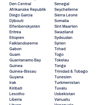
Den Central
Senegal
Afrikanske Republik
Seychellerne
Diego Garcia
Sierra Leone
Djibouti
Somalia
Elfenbenskysten
Sint Maarten
Eritrea
Swaziland
Etiopien
Sydsudan
Falklandsøerne
Syrien
Gabon
Tchad
Guam
Togo
Guantanamo Bay
Tokelau
Guinea
Tonga
Guinea-Bissau
Trinidad & Tobago
Guyana
Tunesien
Irak
Turkmenistan
Kiribati
Tuvalu
Lesotho
Usbekistan
Liberia
Vanuatu