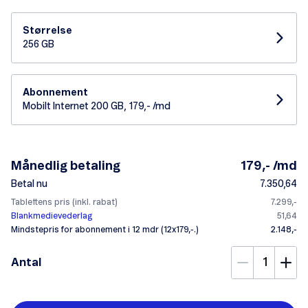
Størrelse
256 GB
Abonnement
Mobilt Internet 200 GB, 179,- /md
Månedlig betaling
179,- /md
Betal nu
7.350,64
Tablettens pris (inkl. rabat)
7.299,-
Blankmedievederlag
51,64
Mindstepris for abonnement i 12 mdr (12x179,-.)
2.148,-
Antal