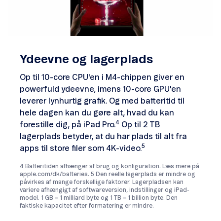
Ydeevne og lagerplads
Op til 10-core CPU'en i M4-chippen giver en
powerfuld ydeevne, imens 10-core GPU'en
leverer lynhurtig grafik. Og med batteritid til
hele dagen kan du gøre alt, hvad du kan
4
forestille dig, på iPad Pro.
Op til 2 TB
lagerplads betyder, at du har plads til alt fra
5
apps til store filer som 4K-video.
4 Batteritiden afhænger af brug og konfiguration. Læs mere på
apple.com/dk/batteries. 5 Den reelle lagerplads er mindre og
påvirkes af mange forskellige faktorer. Lagerpladsen kan
variere afhængigt af softwareversion, indstillinger og iPad-
model. 1 GB = 1 milliard byte og 1 TB = 1 billion byte. Den
faktiske kapacitet efter formatering er mindre.