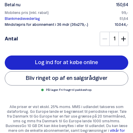
Betal nu
150,64
Mobilens pris (inkl. rabat)
99,-
Blankmedievederlag
51,64
Mindstepris for abonnement i 36 mdr (36x279,-.)
10.044,-
Antal
Log ind for at købe online
Bliv ringet op af en salgsrådgiver
På lager. Fri fragt til pakkeshop.
Alle priser er vist ekskl. 25% moms. MMS i udlandet takseres som
dataforbrug. Go Europe lande er begrænset til periodiske rejser. Tale
fra Danmark til Go Europe har en fair use grænse på 20 timer/måned,
sms og mms fra Danmark til Go Europe lande 1000 sms/mms.
BusinessGo 10 GB DK kan ikke benyttes i eller til udlandet. Du kan læse
mere om de enkelte abonnementer, samt begrænsninger i
vilkår for