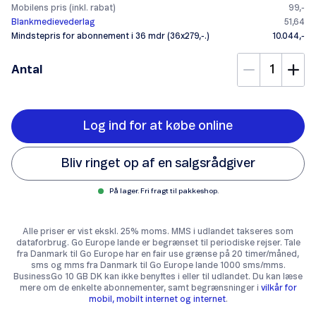
Mobilens pris (inkl. rabat)
99,-
Blankmedievederlag
51,64
Mindstepris for abonnement i 36 mdr (36x279,-.)
10.044,-
Antal
Log ind for at købe online
Bliv ringet op af en salgsrådgiver
På lager. Fri fragt til pakkeshop.
Alle priser er vist ekskl. 25% moms. MMS i udlandet takseres som
dataforbrug. Go Europe lande er begrænset til periodiske rejser. Tale
fra Danmark til Go Europe har en fair use grænse på 20 timer/måned,
sms og mms fra Danmark til Go Europe lande 1000 sms/mms.
BusinessGo 10 GB DK kan ikke benyttes i eller til udlandet. Du kan læse
mere om de enkelte abonnementer, samt begrænsninger i
vilkår for
mobil, mobilt internet og internet
.