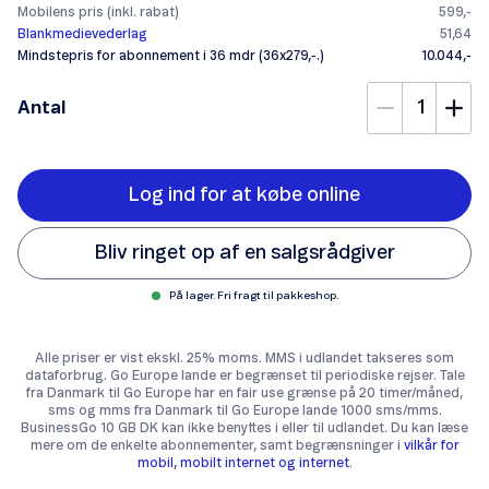
Mobilens pris (inkl. rabat)
599,-
Blankmedievederlag
51,64
Mindstepris for abonnement i 36 mdr (36x279,-.)
10.044,-
Antal
Log ind for at købe online
Bliv ringet op af en salgsrådgiver
På lager. Fri fragt til pakkeshop.
Alle priser er vist ekskl. 25% moms. MMS i udlandet takseres som
dataforbrug. Go Europe lande er begrænset til periodiske rejser. Tale
fra Danmark til Go Europe har en fair use grænse på 20 timer/måned,
sms og mms fra Danmark til Go Europe lande 1000 sms/mms.
BusinessGo 10 GB DK kan ikke benyttes i eller til udlandet. Du kan læse
mere om de enkelte abonnementer, samt begrænsninger i
vilkår for
mobil, mobilt internet og internet
.