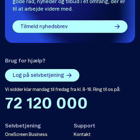
gode råd, nyheder og tilbud i et omfang, der er
til at arbejde videre med.
Tilmeld nyhedsbrev
Brug for hjælp?
Log på selvbetjening
Vi sidder klar mandag til fredag fra kl. 8-16. Ring til os på:
72 120 000
Selvbetjening
Support
OneScreen Business
Kontakt