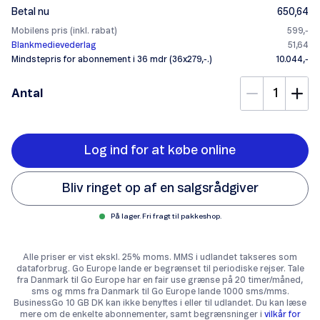
Betal nu
650,64
Mobilens pris (inkl. rabat)
599,-
Blankmedievederlag
51,64
Mindstepris for abonnement i 36 mdr (36x279,-.)
10.044,-
Antal
Log ind for at købe online
Bliv ringet op af en salgsrådgiver
På lager. Fri fragt til pakkeshop.
Alle priser er vist ekskl. 25% moms. MMS i udlandet takseres som
dataforbrug. Go Europe lande er begrænset til periodiske rejser. Tale
fra Danmark til Go Europe har en fair use grænse på 20 timer/måned,
sms og mms fra Danmark til Go Europe lande 1000 sms/mms.
BusinessGo 10 GB DK kan ikke benyttes i eller til udlandet. Du kan læse
mere om de enkelte abonnementer, samt begrænsninger i
vilkår for