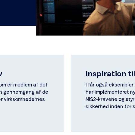
v
Inspiration t
som er medlem af det
I får også eksempler
 en gennemgang af de
har implementeret ny
ker virksomhedernes
NIS2-kravene og sty
sikkerhed inden for 