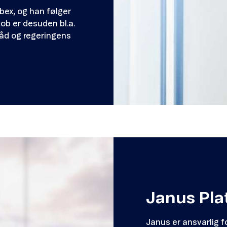
bex, og han følger
ob er desuden bl.a.
åd og regeringens
Janus Pla
Janus er ansvarlig 