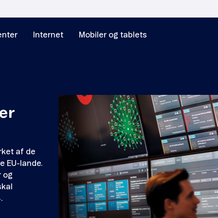
nter
Internet
Mobiler og tablets
er
rket af de
le EU-lande.
r og
skal
.