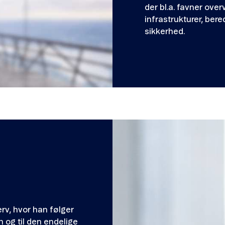
der bl.a. favner ov
infrastrukturer, bere
sikkerhed.
rv, hvor han følger
 og til den endelige