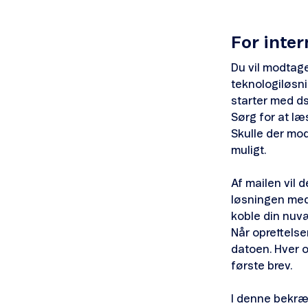
For inter
Du vil modtage
teknologiløsnin
starter med ds
Sørg for at læ
Skulle der mod
muligt.
Af mailen vil 
løsningen medm
koble din nuvæ
Når oprettelse
datoen. Hver o
første brev.
I denne bekræf