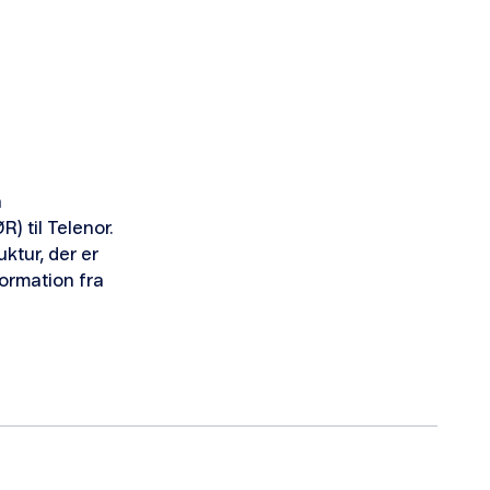
n
) til Telenor.
uktur, der er
formation fra