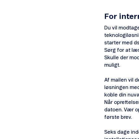
For inter
Du vil modtage
teknologiløsnin
starter med ds
Sørg for at læ
Skulle der mod
muligt.
Af mailen vil 
løsningen medm
koble din nuvæ
Når oprettelse
datoen. Vær o
første brev.
Seks dage ind