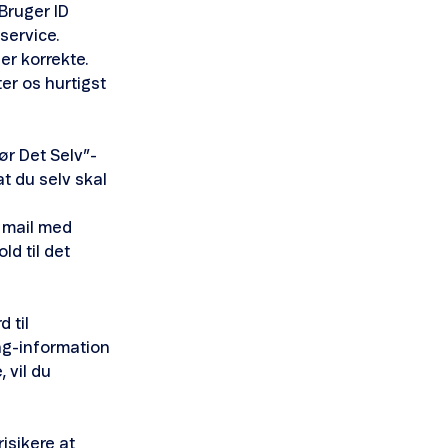
 Bruger ID
service.
er korrekte.
er os hurtigst
ør Det Selv”-
t du selv skal
 mail med
d til det
 til
ng-information
 vil du
isikere at