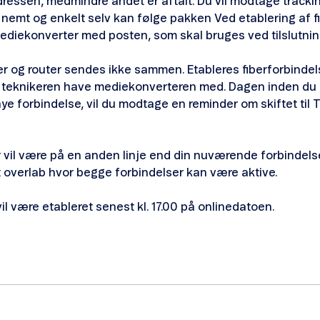
dressen, medmindre andet er aftalt. Du vil modtage tracki
u nemt og enkelt selv kan følge pakken Ved etablering af fi
diekonverter med posten, som skal bruges ved tilslutnin
r og router sendes ikke sammen. Etableres fiberforbindel
vil teknikeren have mediekonverteren med. Dagen inden d
nye forbindelse, vil du modtage en reminder om skiftet til
ber vil være på en anden linje end din nuværende forbindels
 overlab hvor begge forbindelser kan være aktive.
il være etableret senest kl. 17.00 på onlinedatoen.