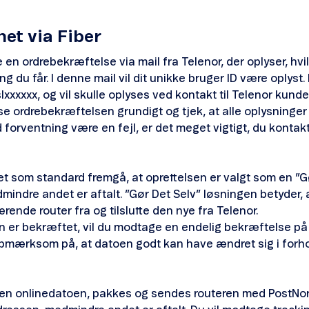
net via Fiber
 en ordrebekræftelse via mail fra Telenor, der oplyser, hvi
g du får. I denne mail vil dit unikke bruger ID være oplyst.
lxxxxxx, og vil skulle oplyses ved kontakt til Telenor kunde
se ordrebekræftelsen grundigt og tjek, at alle oplysninger 
 forventning være en fejl, er det meget vigtigt, du kontakt
det som standard fremgå, at oprettelsen er valgt som en ”G
indre andet er aftalt. ”Gør Det Selv” løsningen betyder, a
rende router fra og tilslutte den nye fra Telenor.
n er bekræftet, vil du modtage en endelig bekræftelse på
pmærksom på, at datoen godt kan have ændret sig i forhol
en onlinedatoen, pakkes og sendes routeren med PostNord