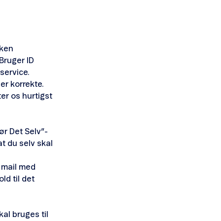
lken
 Bruger ID
service.
er korrekte.
er os hurtigst
ør Det Selv”-
t du selv skal
 mail med
d til det
al bruges til