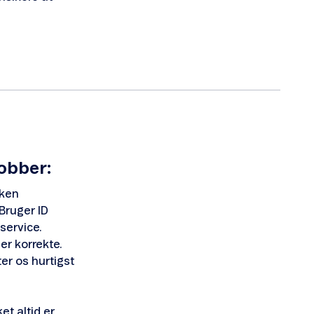
obber:
lken
 Bruger ID
service.
er korrekte.
er os hurtigst
et altid er