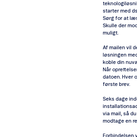
teknologiløsnin
starter med ds
Sørg for at læ
Skulle der mod
muligt.
Af mailen vil 
løsningen medm
koble din nuvæ
Når oprettelse
datoen. Hver o
første brev.
Seks dage ind
installationsa
via mail, så d
modtage en rem
Forbindelsen v