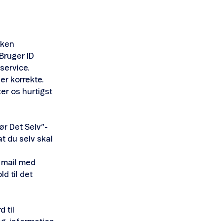
lken
 Bruger ID
service.
er korrekte.
er os hurtigst
ør Det Selv”-
t du selv skal
 mail med
d til det
 til