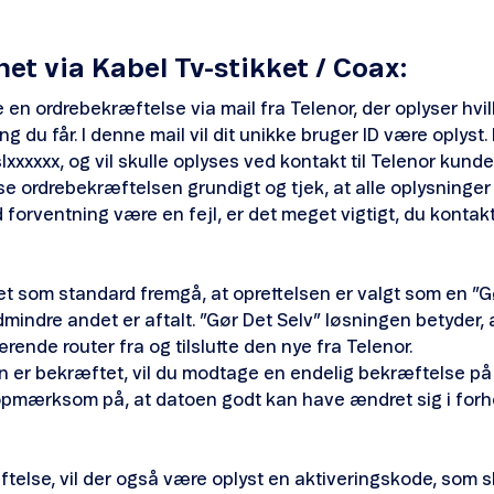
net via Kabel Tv-stikket / Coax:
 en ordrebekræftelse via mail fra Telenor, der oplyser hvi
g du får. I denne mail vil dit unikke bruger ID være oplyst.
lxxxxxx, og vil skulle oplyses ved kontakt til Telenor kunde
se ordrebekræftelsen grundigt og tjek, at alle oplysninger 
 forventning være en fejl, er det meget vigtigt, du kontakt
det som standard fremgå, at oprettelsen er valgt som en ”G
indre andet er aftalt. ”Gør Det Selv” løsningen betyder, a
rende router fra og tilslutte den nye fra Telenor.
n er bekræftet, vil du modtage en endelig bekræftelse på
pmærksom på, at datoen godt kan have ændret sig i forhol
telse, vil der også være oplyst en aktiveringskode, som sk