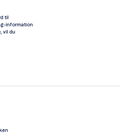
 til
ng-information
 vil du
lken