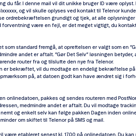
g du får. I denne mail vil dit unikke bruger ID være oplyst.
lxxxxxx, og vil skulle oplyses ved kontakt til Telenor kunde
se ordrebekræftelsen grundigt og tjek, at alle oplysninger 
 forventning være en fejl, er det meget vigtigt, du kontakt
det som standard fremgå, at oprettelsen er valgt som en ”G
indre andet er aftalt. ”Gør Det Selv” løsningen betyder, a
rende router fra og tilslutte den nye fra Telenor.
n er bekræftet, vil du modtage en endelig bekræftelse på
pmærksom på, at datoen godt kan have ændret sig i forhol
en onlinedatoen, pakkes og sendes routeren med PostNord
dressen, medmindre andet er aftalt. Du vil modtage tracki
u nemt og enkelt selv kan følge pakken Dagen inden online,
inder om skiftet til Telenor på SMS og mail.
il være etableret senest kl. 17.00 på onlinedatoen. Du kan r