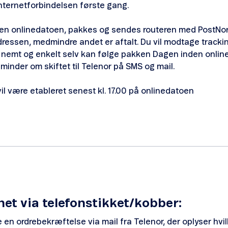
internetforbindelsen første gang.
en onlinedatoen, pakkes og sendes routeren med PostNord
dressen, medmindre andet er aftalt. Du vil modtage tracki
u nemt og enkelt selv kan følge pakken Dagen inden online,
inder om skiftet til Telenor på SMS og mail.
il være etableret senest kl. 17.00 på onlinedatoen
net via telefonstikket/kobber:
 en ordrebekræftelse via mail fra Telenor, der oplyser hvi