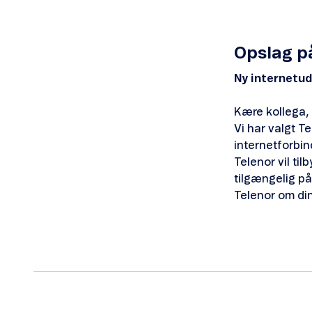
Opslag på
Ny internetu
Kære kollega,
Vi har valgt T
internetforbin
Telenor vil ti
tilgængelig på 
Telenor om din 