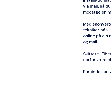
installationsa
via mail, så d
modtage en me
Mediekonverte
tekniker, så 
online på din 
og mail.
Skiftet til Fi
derfor være et
Forbindelsen v