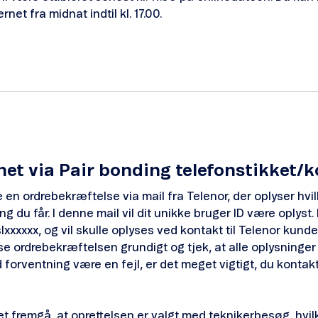
net fra midnat indtil kl. 17.00.
net via Pair bonding telefonstikket/k
 en ordrebekræftelse via mail fra Telenor, der oplyser hvi
g du får. I denne mail vil dit unikke bruger ID være oplyst.
lxxxxxx, og vil skulle oplyses ved kontakt til Telenor kunde
se ordrebekræftelsen grundigt og tjek, at alle oplysninger 
 forventning være en fejl, er det meget vigtigt, du kontakt
det fremgå, at oprettelsen er valgt med teknikerbesøg, hvilk