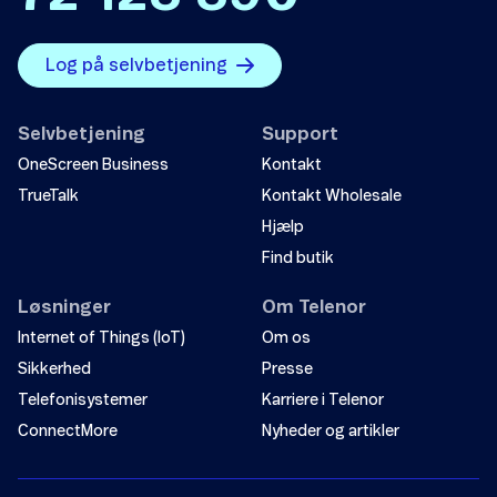
Log på selvbetjening
Selvbetjening
Support
OneScreen Business
Kontakt
TrueTalk
Kontakt Wholesale
Hjælp
Find butik
Løsninger
Om Telenor
Internet of Things (IoT)
Om os
Sikkerhed
Presse
Telefonisystemer
Karriere i Telenor
ConnectMore
Nyheder og artikler