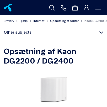
Erhverv
Hjælp
Internet
Opsætning af router
Kaon DG2200 
Other subjects
Opsætning af Kaon
DG2200 / DG2400
Kaon AP2400
Icotera i4882-70 Wifi 6
Kaon FA7550
SagemCom 5988D