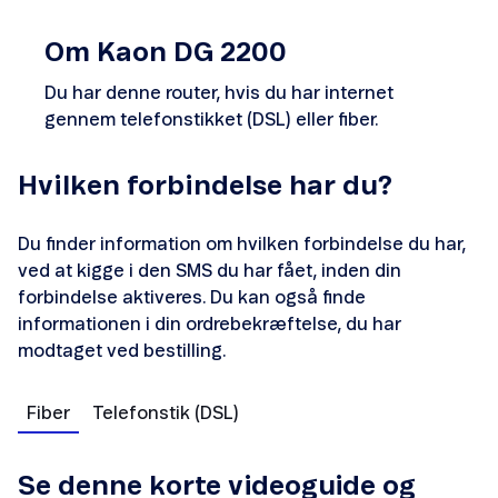
Kaon FA7150
Om Kaon DG 2200
Kaon DG2200 / DG2400
Du har denne router, hvis du har internet
gennem telefonstikket (DSL) eller fiber.
Technicolor TG799 xtreme
Sagemcom 3890v3
Hvilken forbindelse har du?
Wifi 6 extender
Du finder information om hvilken forbindelse du har,
ved at kigge i den SMS du har fået, inden din
Huawei B311
forbindelse aktiveres. Du kan også finde
informationen i din ordrebekræftelse, du har
modtaget ved bestilling.
Fiber
Telefonstik (DSL)
Skift hastighed
Se denne korte videoguide og