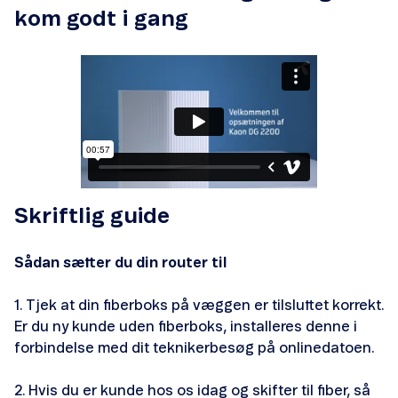
Meld flytning
kom godt i gang
Skift udbyder
Opsig bredbånd
Se abonnementer og priser
Services
Skriftlig guide
Sådan sætter du din router til
Lav hastighed
1. Tjek at din fiberboks på væggen er tilsluttet korrekt.
Er du ny kunde uden fiberboks, installeres denne i
Ustabil eller ingen forbindelse
forbindelse med dit teknikerbesøg på onlinedatoen.
2. Hvis du er kunde hos os idag og skifter til fiber, så