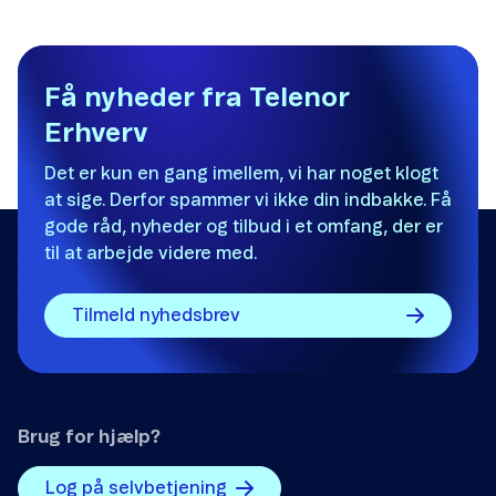
hvorfor, artiklen ikke hjalp dig.
Det var ikke det, jeg ledte efter.
Få nyheder fra Telenor
Der er ikke nok eksempler.
Erhverv
Informationen er svær at forstå.
Det er kun en gang imellem, vi har noget klogt
at sige. Derfor spammer vi ikke din indbakke. Få
Oplysningerne løser ikke mit problem.
gode råd, nyheder og tilbud i et omfang, der er
til at arbejde videre med.
Andet
Tilmeld nyhedsbrev
Brug for hjælp?
Send
Log på selvbetjening