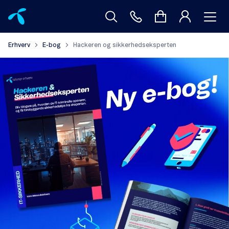
Erhverv
E-bog
Hackeren og sikkerhedseksperten