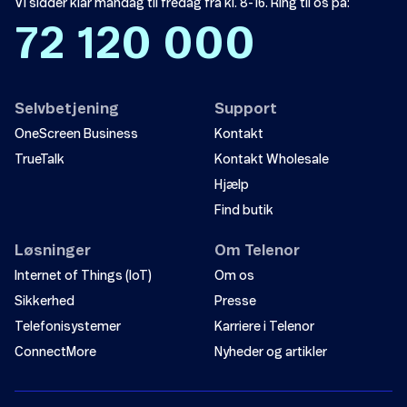
Vi sidder klar mandag til fredag fra kl. 8-16. Ring til os på:
72 120 000
Selvbetjening
Support
OneScreen Business
Kontakt
TrueTalk
Kontakt Wholesale
Hjælp
Find butik
Løsninger
Om Telenor
Internet of Things (IoT)
Om os
Sikkerhed
Presse
Telefonisystemer
Karriere i Telenor
ConnectMore
Nyheder og artikler