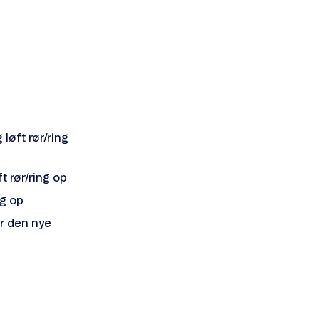
løft rør/ring
 rør/ring op
ng op
er den nye