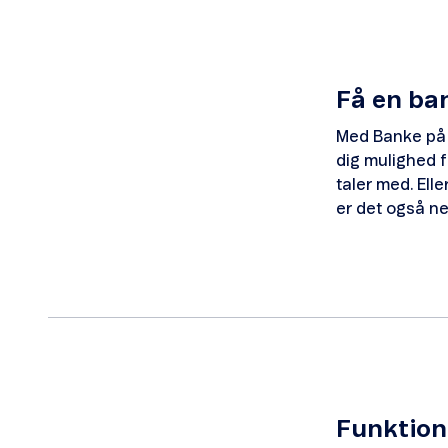
Få en ba
Med Banke på f
dig mulighed f
taler med. Ell
er det også n
Funktion