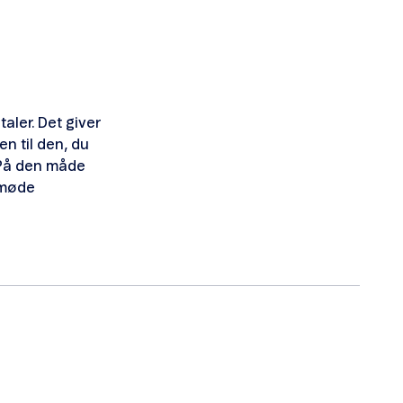
aler. Det giver
n til den, du
. På den måde
nmøde