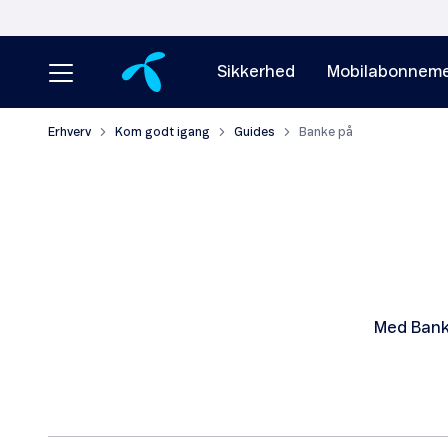
Sikkerhed
Mobilabonneme
Erhverv
Kom godt igang
Guides
Banke på
Med Banke