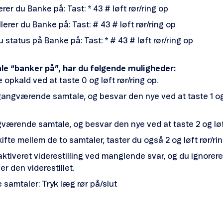
rer du Banke på: Tast: * 43 # løft rør/ring op
erer du Banke på: Tast: # 43 # løft rør/ring op
 status på Banke på: Tast: * # 43 # løft rør/ring op
le “banker på”, har du følgende muligheder:
e opkald ved at taste 0 og løft rør/ring op.
gangværende samtale, og besvar den nye ved at taste 1 og 
værende samtale, og besvar den nye ved at taste 2 og løft
skifte mellem de to samtaler, taster du også 2 og løft rør/ri
aktiveret viderestilling ved manglende svar, og du ignorer
er den viderestillet.
 samtaler: Tryk læg rør på/slut