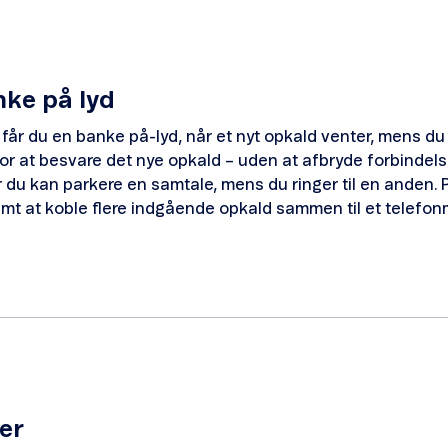
nke på lyd
år du en banke på-lyd, når et nyt opkald venter, mens du t
or at besvare det nye opkald – uden at afbryde forbindelse
er du kan parkere en samtale, mens du ringer til en anden
emt at koble flere indgående opkald sammen til et telefo
er