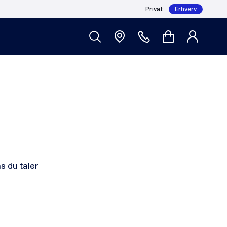
Privat
Erhverv
s du taler