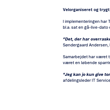
Velorganiseret og tryg
I implementeringen har Te
bl.a. sat en gå-live-dato
”Det, der har overrask
Søndergaard Andersen, I
Samarbejdet har været t
været en løbende sparrin
”Jeg kan jo kun give to
afdelingsleder IT Servic