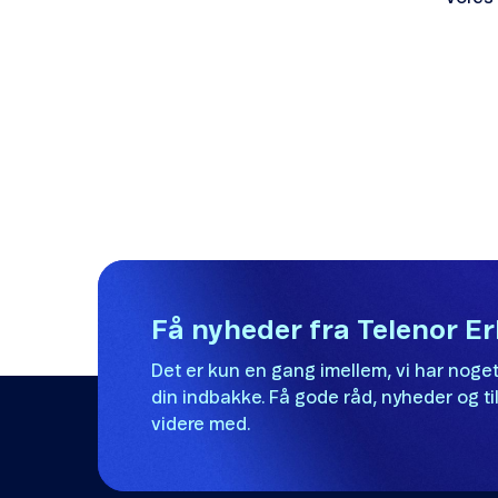
Få nyheder fra Telenor E
Det er kun en gang imellem, vi har noget
din indbakke. Få gode råd, nyheder og til
videre med.