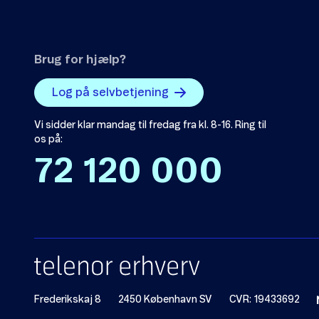
Brug for hjælp?
Log på selvbetjening
Vi sidder klar mandag til fredag fra kl. 8-16. Ring til
os på:
72 120 000
Frederikskaj 8
2450 København SV
CVR: 19433692