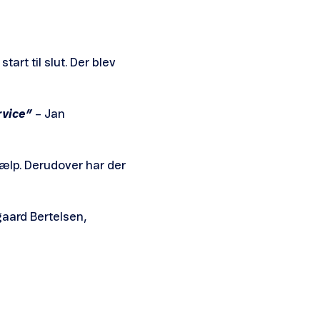
art til slut. Der blev
rvice”
– Jan
ælp. Derudover har der
aard Bertelsen,