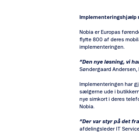
Implementeringshjælp 
Nobia er Europas førende
flytte 800 af deres mobi
implementeringen.
”Den nye løsning, vi har
Søndergaard Andersen, I
Implementeringen har gjo
sælgerne ude i butikkerne
nye simkort i deres tele
Nobia.
”Der var styr på det fr
afdelingsleder IT Servic