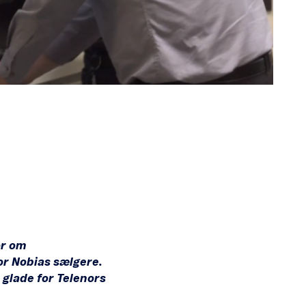
or om
or Nobias sælgere.
 glade for Telenors