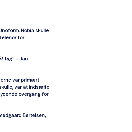
 Unoform. Nobia skulle
Telenor for
ét tag
” – Jan
ugerne var primært
skulle, var at indsætte
flydende overgang for
Smedgaard Bertelsen,