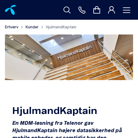
Erhverv
Kunder
HjulmandKaptain
HjulmandKaptain
En MDM-løsning fra Telenor gav
HjulmandKaptain højere datasikkerhed på
mobile enheder, og samtidig har den