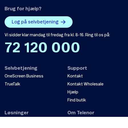
Brug for hjælp?
Log på selvbetjening
Vi sidder klar mandag til fredag fra kl. 8-16. Ring til os på:
72 120 000
Selvbetjening
Support
OneScreen Business
Kontakt
TrueTalk
Kontakt Wholesale
Hjælp
Find butik
Løsninger
Om Telenor
Internet of Things (IoT)
Om os