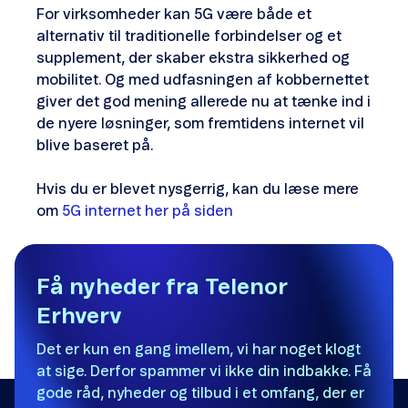
F
or virksomheder kan 5G være både et
alternativ til traditionelle forbindelser og et
supplement, der skaber ekstra sikkerhed og
mobilitet. Og med udfasningen af kobbernettet
giver det god mening allerede nu at tænke ind i
de nyere løsninger, som fremtidens internet vil
blive baseret på.
Hvis du er blevet nysgerrig, kan du læse mere
om
5G internet her på siden
Få nyheder fra Telenor
Erhverv
Det er kun en gang imellem, vi har noget klogt
at sige. Derfor spammer vi ikke din indbakke. Få
gode råd, nyheder og tilbud i et omfang, der er