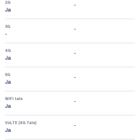
2G
-
Ja
3G
-
-
4G
-
Ja
5G
-
Ja
WiFi tale
-
Ja
VoLTE (4G Tale)
-
Ja