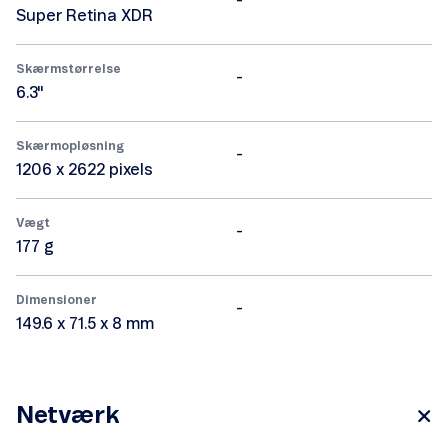
-
Super Retina XDR
Skærmstørrelse
-
6.3"
Skærmopløsning
-
1206 x 2622 pixels
Vægt
-
177 g
Dimensioner
-
149.6 x 71.5 x 8 mm
Netværk