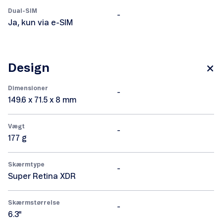
Dual-SIM
-
Ja, kun via e-SIM
Design
Dimensioner
-
149.6 x 71.5 x 8 mm
Vægt
-
177 g
Skærmtype
-
Super Retina XDR
Skærmstørrelse
-
6.3"