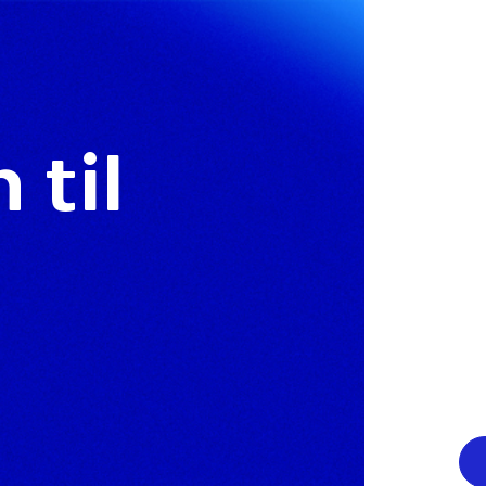
til
r