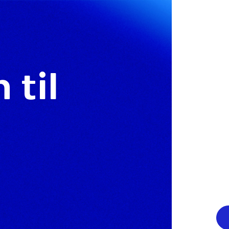
til
r