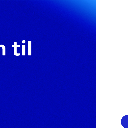
til
r