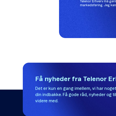
Få nyheder fra Telenor E
Det er kun en gang imellem, vi har noget
din indbakke. Få gode råd, nyheder og til
videre med.