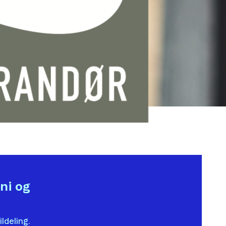
oni og
ldeling.