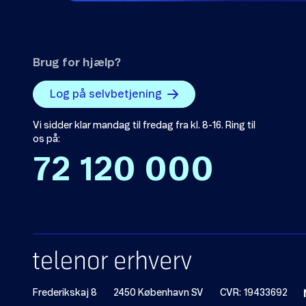
Brug for hjælp?
Log på selvbetjening
Vi sidder klar mandag til fredag fra kl. 8-16. Ring til
os på:
72 120 000
Frederikskaj 8
2450 København SV
CVR: 19433692